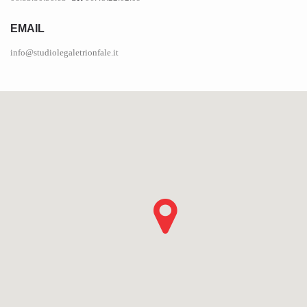
EMAIL
info@studiolegaletrionfale.it