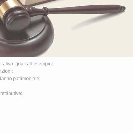
orativo, quali ad esempio:
nzioni;
l danno patrimoniale;
retributive;