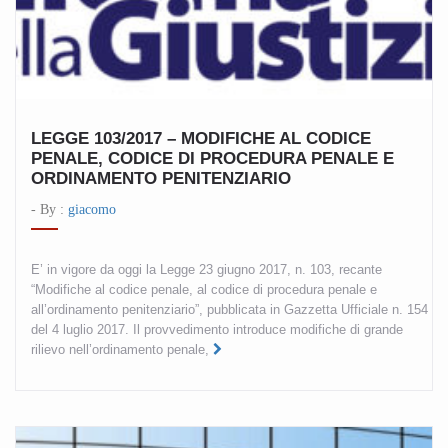
LEGGE 103/2017 – MODIFICHE AL CODICE
PENALE, CODICE DI PROCEDURA PENALE E
ORDINAMENTO PENITENZIARIO
- By :
giacomo
E’ in vigore da oggi la Legge 23 giugno 2017, n. 103, recante
“Modifiche al codice penale, al codice di procedura penale e
all’ordinamento penitenziario”, pubblicata in Gazzetta Ufficiale n. 154
del 4 luglio 2017. Il provvedimento introduce modifiche di grande
rilievo nell’ordinamento penale,