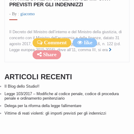
PREVISTI PER GLI INDENNIZZI
- By :
giacomo
Il Decreto del Ministro dell’interno e del Ministro della giustizia, di
concerto con il Ministro dell’economia e delle finanze, datato 31
Comment
Comment
Comment
like
like
like
agosto 2017, dà esecuzione alla Legge 7 luglio 2016, n. 122 (cd.
Legge europea 2015-2016), dove all’11, comma III, si era
Share
Share
Share
ARTICOLI RECENTI
Il Blog dello Studio!!
Legge 103/2017 – Modifiche al codice penale, codice di procedura
penale e ordinamento penitenziario
Delega per la riforma della legge fallimentare
Vittime di reati violenti: gli importi previsti per gli indennizzi